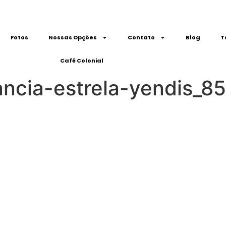
Fotos
Nossas Opções
Contato
Blog
T
Café Colonial
ancia-estrela-yendis_8