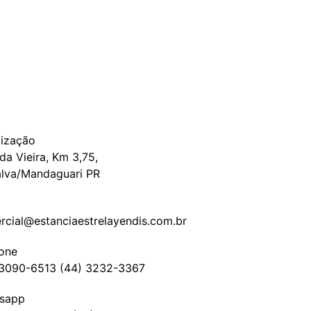
lização
da Vieira, Km 3,75,
alva/Mandaguari PR
l
rcial@estanciaestrelayendis.com.br
fone
 3090-6513 (44) 3232-3367
sapp