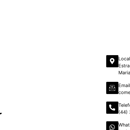
Loca
Estra
Mari
Emai
come
Tele
(44)
What