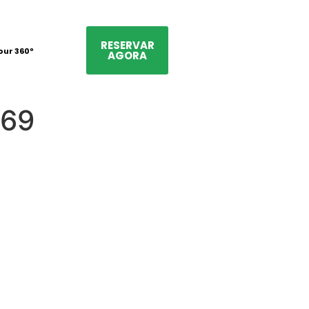
RESERVAR
our 360º
AGORA
569