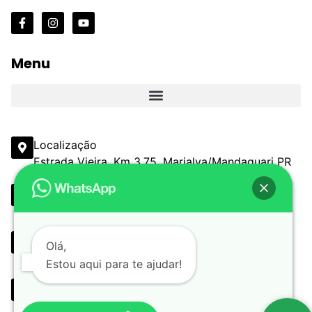
Menu
Localização
Estrada Vieira, Km 3,75, Marialva/Mandaguari PR
Email
comercial@estanciaestrelayendis.com.br
Telefone
Olá,
(44) 3090-6513 (44) 3232-3367
Estou aqui para te ajudar!
Whatsapp
(44) 9 9898-0330 (44) 9 9162-5799