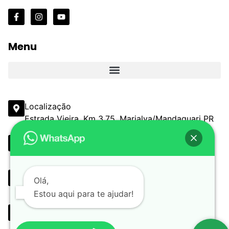
Menu
Localização
Estrada Vieira, Km 3,75, Marialva/Mandaguari PR
Email
comercial@estanciaestrelayendis.com.br
Telefone
Olá,
(44) 3090-6513 (44) 3232-3367
Estou aqui para te ajudar!
Whatsapp
(44) 9 9898-0330 (44) 9 9162-5799