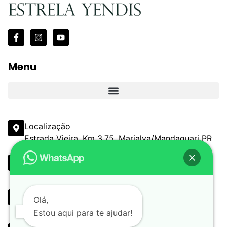
Menu
Localização
Estrada Vieira, Km 3,75, Marialva/Mandaguari PR
Email
comercial@estanciaestrelayendis.com.br
Telefone
Olá,
(44) 3090-6513 (44) 3232-3367
Estou aqui para te ajudar!