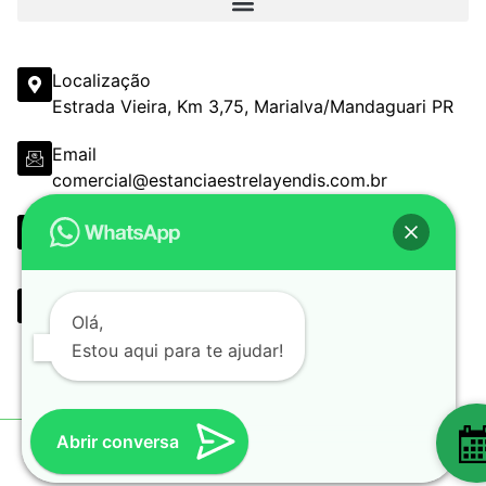
Localização
Estrada Vieira, Km 3,75, Marialva/Mandaguari PR
Email
comercial@estanciaestrelayendis.com.br
Telefone
(44) 3090-6513 (44) 3232-3367
Whatsapp
Olá,
(44) 9 9898-0330 (44) 9 9162-5799
Estou aqui para te ajudar!
(44) 9 8405-5694 (44) 9 9898-0304
Abrir conversa