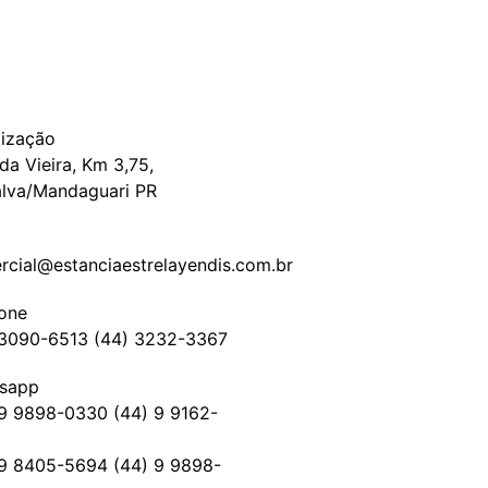
lização
da Vieira, Km 3,75,
alva/Mandaguari PR
l
rcial@estanciaestrelayendis.com.br
fone
 3090-6513 (44) 3232-3367
sapp
 9 9898-0330 (44) 9 9162-
 9 8405-5694 (44) 9 9898-