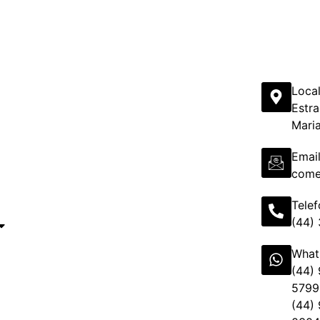
Loca
Estra
Mari
Emai
come
Tele
(44)
What
(44)
5799
(44)