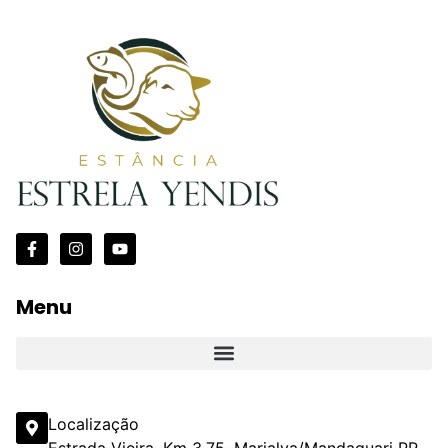
Menu
Localização
Estrada Vieira, Km 3,75, Marialva/Mandaguari PR