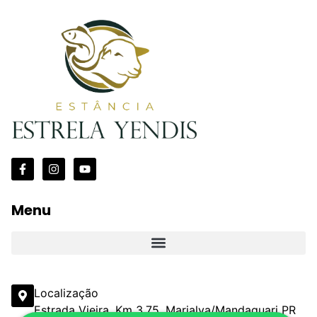
Menu
Localização
Estrada Vieira, Km 3,75, Marialva/Mandaguari PR