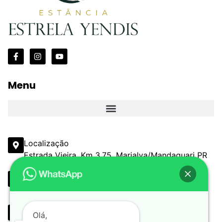
Menu
Localização
Estrada Vieira, Km 3,75, Marialva/Mandaguari PR
Email
comercial@estanciaestrelayendis.com.br
Telefone
Olá,