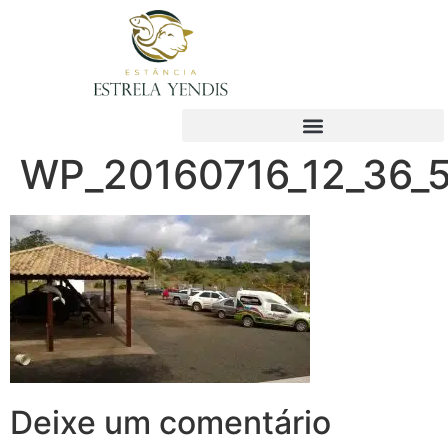
WP_20160716_12_36_5
Deixe um comentário