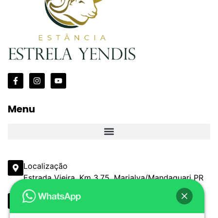
Menu
Localização
Estrada Vieira, Km 3,75, Marialva/Mandaguari PR
Email
comercial@estanciaestrelayendis.com.br