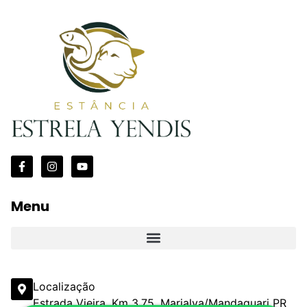
Menu
Localização
Estrada Vieira, Km 3,75, Marialva/Mandaguari PR