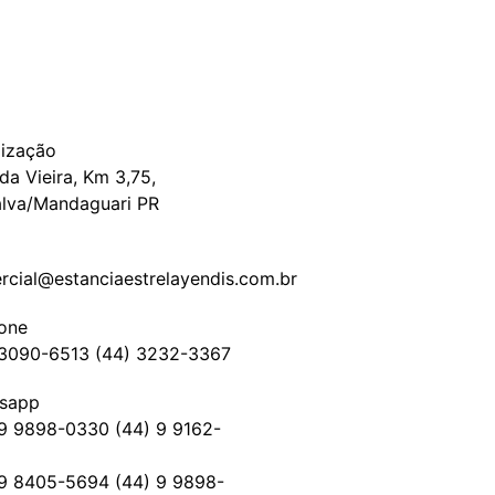
lização
da Vieira, Km 3,75,
alva/Mandaguari PR
l
rcial@estanciaestrelayendis.com.br
fone
 3090-6513 (44) 3232-3367
sapp
 9 9898-0330 (44) 9 9162-
 9 8405-5694 (44) 9 9898-