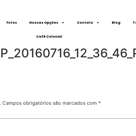
Fotos
Nossas Opções
Contato
Blog
T
Café Colonial
P_20160716_12_36_46_P
.
Campos obrigatórios são marcados com
*