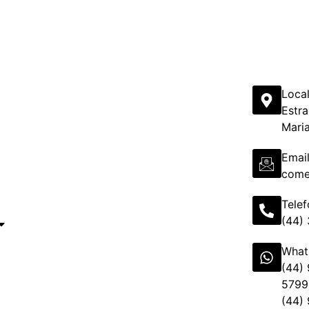
Loca
Estra
Mari
Emai
come
Tele
(44)
What
(44)
5799
(44)