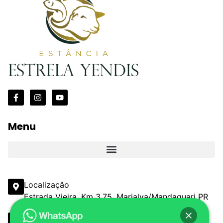
Menu
Localização
Estrada Vieira, Km 3,75, Marialva/Mandaguari PR
Email