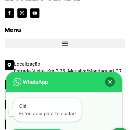
Menu
Localização
Estrada Vieira, Km 3,75, Marialva/Mandaguari PR
Email
comercial@estanciaestrelayendis.com.br
Telefone
Olá,
(44) 3090-6513 (44) 3232-3367
Estou aqui para te ajudar!
Whatsapp